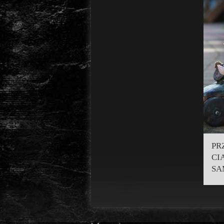
PR
CI
SA