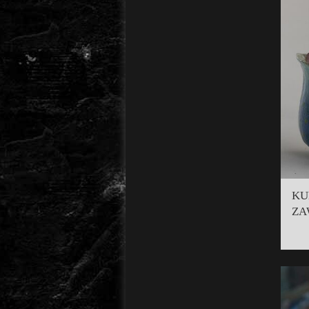
KU
ZA