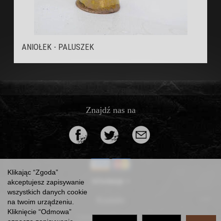
ANIOŁEK - PALUSZEK
Znajdź nas na
Klikając “Zgoda”
Informacje
akceptujesz zapisywanie
wszystkich danych cookie
Kontakt
na twoim urządzeniu.
Kliknięcie “Odmowa”
*) brutto +
koszty dostawy