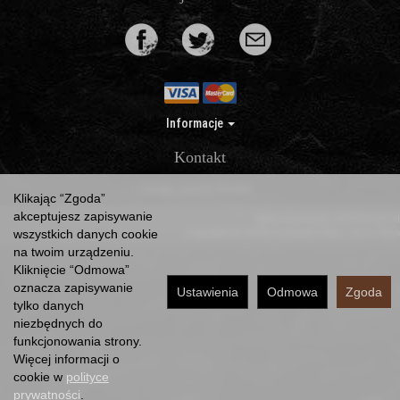
Informacje
Kontakt
*) brutto +
koszty dostawy
Klikając “Zgoda”
akceptujesz zapisywanie
Sklep internetowy SOTESHOP AI
wszystkich danych cookie
Copyright by Dorota Urbaniak-Pełka, Jerzy Pełka
na twoim urządzeniu.
Kliknięcie “Odmowa”
oznacza zapisywanie
Ustawienia
Odmowa
Zgoda
tylko danych
niezbędnych do
funkcjonowania strony.
Więcej informacji o
cookie w
polityce
prywatności
.