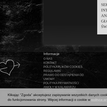
SE
IN
AN
GŁ
ŚW
Informacje
O NAS
KONTAKT
POLITYKA PLIKÓW COOKIES
REGULAMIN
PRAWO DO ODSTĄPIENIA OD
UMOWY
POLITYKA PRYWATNOŚCI
ANIOŁY W KAŁAMARZU
Koszty i sposoby dostawy
Klikając “Zgoda” akceptujesz zapisywanie wszystkich danych coo
do funkcjonowania strony. Więcej informacji o cookie w
polityce p
Copyright by Dorota Urbaniak-Pełka, Jerzy Pełka