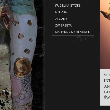
PUDEŁKA-STATKI
RZEŹBA
ZEGARY
ZWIERZĘTA
MADONNY NA DESKACH
SE
IN
AN
GŁ
ŚW