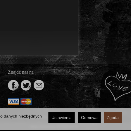
Znajdź nas na
lko danych niezbędnych
*) brutto +
koszty dostawy
Ustawienia
Odmowa
Zgoda
Sklep internetowy SOTESHOP AI