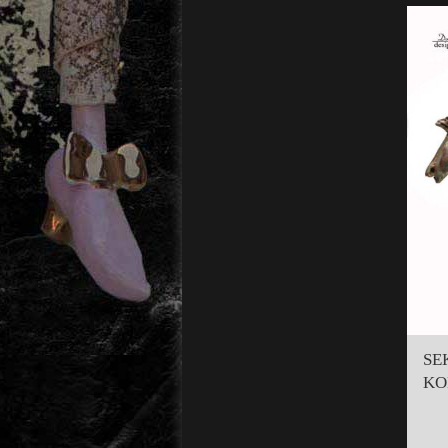
SE
KO