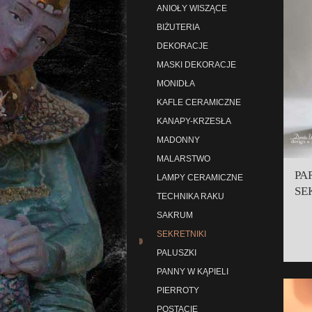
ANIOŁY WISZĄCE
BIŻUTERIA
DEKORACJE
MASKI DEKORACJE
MONIDŁA
KAFLE CERAMICZNE
KANAPY-KRZESŁA
MADONNY
MALARSTWO
PA
LAMPY CERAMICZNE
SE
TECHNIKA RAKU
SAKRUM
SEKRETNIKI
PALUSZKI
PANNY W KĄPIELI
PIERROTY
POSTACIE