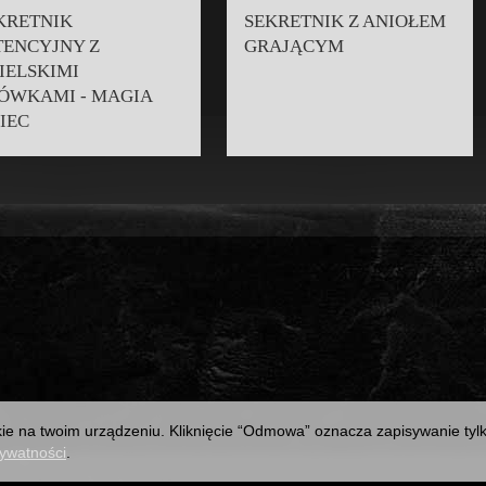
KRETNIK
SEKRETNIK Z ANIOŁEM
TENCYJNY Z
GRAJĄCYM
IELSKIMI
ÓWKAMI - MAGIA
IEC
kie na twoim urządzeniu. Kliknięcie “Odmowa” oznacza zapisywanie ty
rywatności
.