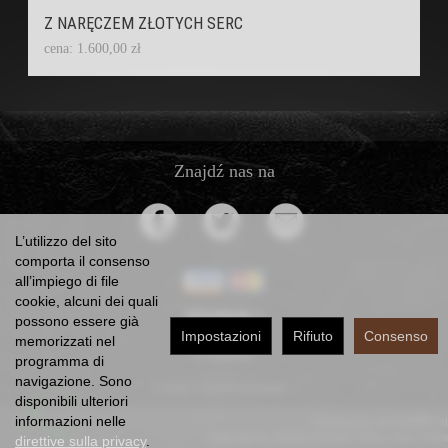
Z NARĘCZEM ZŁOTYCH SERC
cena: 1.600,00 zł
Znajdź nas na
L’utilizzo del sito
comporta il consenso
all’impiego di file
cookie, alcuni dei quali
Informacje
possono essere già
Impostazioni
Rifiuto
Consenso
memorizzati nel
Contatto
programma di
navigazione. Sono
*) lordo +
costi di consegna
disponibili ulteriori
informazioni nelle
Powered by
SOTESHOP AI
Copyright by Dorota Urbaniak-Pełka, Jerzy Pełka
direttive sulla privacy
.