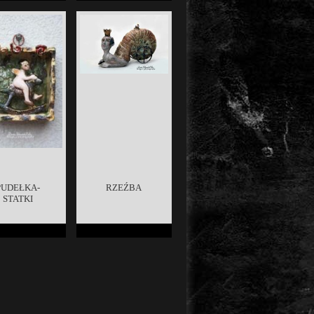
PUDEŁKA-
RZEŹBA
STATKI