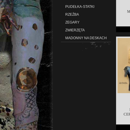
PUDEŁKA-STATKI
M
RZEŹBA
ZEGARY
ZWIERZĘTA
MADONNY NA DESKACH
CE