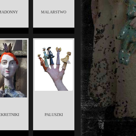
MADONNY
MALARSTWO
EKRETNIKI
PALUSZKI