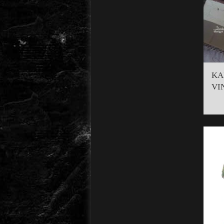
KA
VI