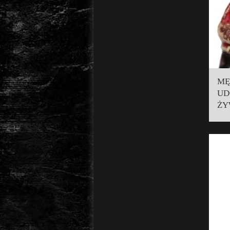
MĘ
UD
ŻY