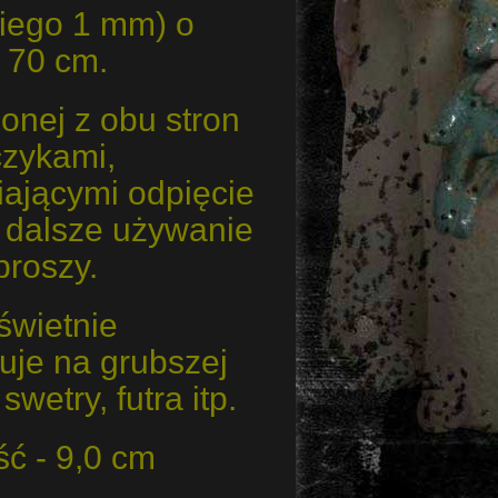
kiego 1 mm) o
 70 cm.
onej z obu stron
czykami,
iającymi odpięcie
i dalsze używanie
broszy.
świetnie
uje na grubszej
swetry, futra itp.
ć - 9,0 cm