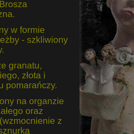
 Brosza
zna.
y w formie
eżby - szkliwiony
y.
e granatu,
iego, złota i
u pomarańczy.
ony na organzie
iałego oraz
 (wzmocnienie z
 sznurka