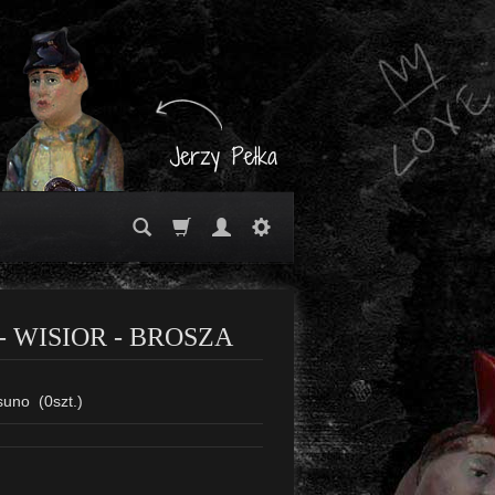
 WISIOR - BROSZA
suno
(
0
szt.)