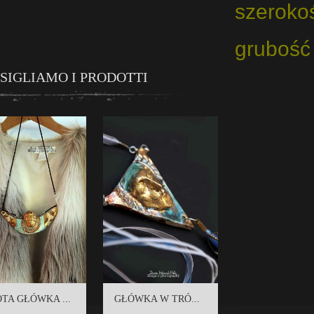
szerokoś
grubość
SIGLIAMO I PRODOTTI
TA GŁÓWKA ...
GŁÓWKA W TRÓ...