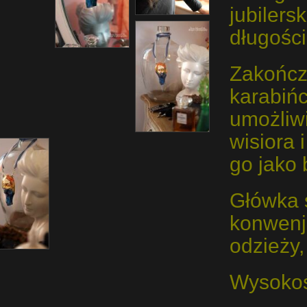
jubilers
długości
Zakończ
karabiń
umożliw
wisiora 
go jako 
Główka 
konwenj
odzieży, 
Wysokoś