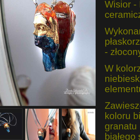
Wisior -
ceramic
Wykonan
płaskorz
- złocon
W kolorz
niebiesk
element
Zawiesz
koloru b
granatu
białego