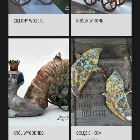
ZIELONY WÓZEK...
KRÓLIK W KONN...
KRÓL WYGODNEG...
GOŁĘBIE - KOM...