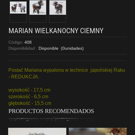
MARIAN WIELKANOCNY CIEMNY
Código:
408
Disponibilidad :
Disponible
(
0
unidades)
Postać Mariana wypalona w technice japońskiej Raku
- REDUKCJA.
wysokość - 17,5 cm
szerokość - 6,5 cm
głębokość - 15,5 cm
PRODUCTOS RECOMENDADOS