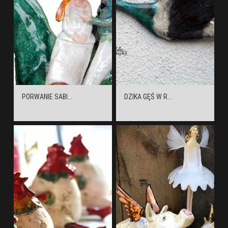
PORWANIE SABI...
DZIKA GĘŚ W R...