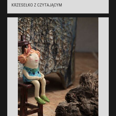
KRZESEŁKO Z CZYTAJĄCYM