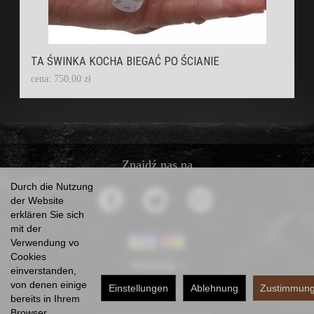
TA ŚWINKA KOCHA BIEGAĆ PO ŚCIANIE
cena: 750,00 zł
Znajdź nas na
Durch die Nutzung
der Website
erklären Sie sich
mit der
Verwendung vo
Cookies
Informacje
einverstanden,
von denen einige
Einstellungen
Ablehnung
Zustimmun
Kontakt
bereits in Ihrem
Browser