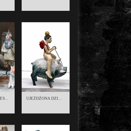
S...
UJEŻDŻONA DZI...