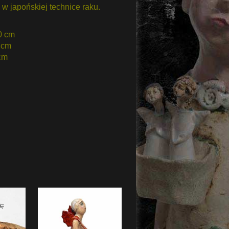
w japońskiej technice raku.
0 cm
 cm
cm