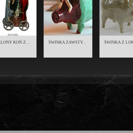
LONY KOŃ Z...
ŚWINKA ZAWSTY...
ŚWINKA Z LOK