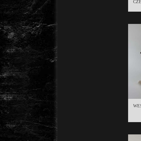
CZE
WES