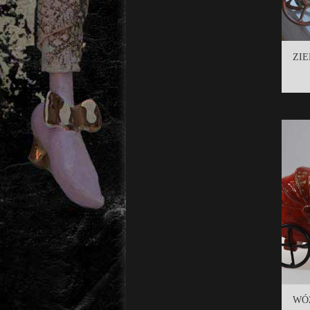
ZIE
WÓ