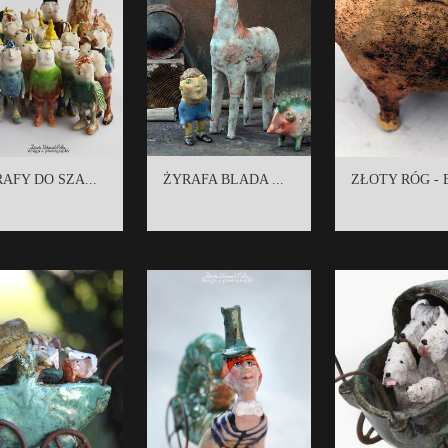
AFY DO SZA...
ŻYRAFA BLADA ...
ZŁOTY RÓG - B