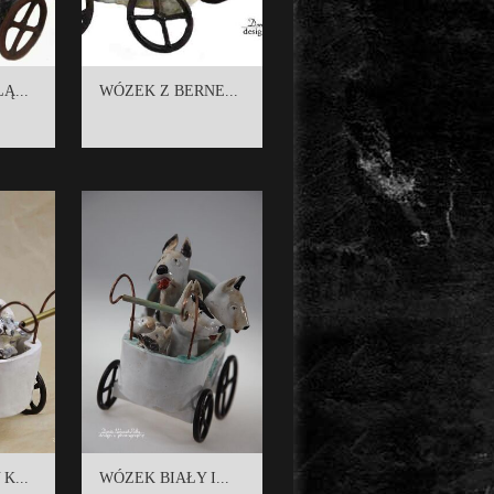
Ą...
WÓZEK Z BERNE...
K...
WÓZEK BIAŁY I...