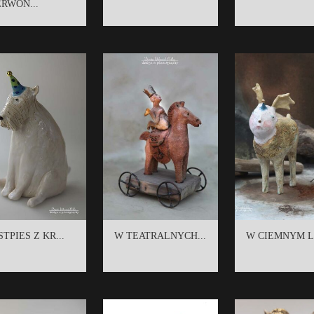
RWON...
TPIES Z KR...
W TEATRALNYCH...
W CIEMNYM LE