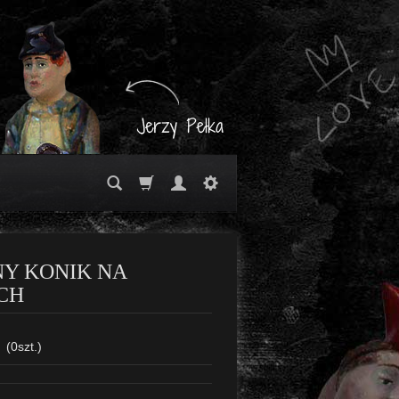
Y KONIK NA
CH
(
0
szt.)