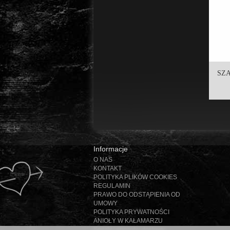
SZA
Informacje
O NAS
KONTAKT
POLITYKA PLIKÓW COOKIES
REGULAMIN
PRAWO DO ODSTĄPIENIA OD
UMOWY
POLITYKA PRYWATNOŚCI
ANIOŁY W KAŁAMARZU
Koszty i sposoby dostawy