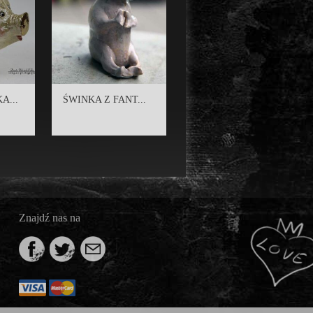
A...
ŚWINKA Z FANT...
Znajdź nas na